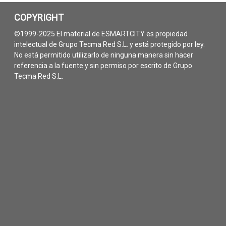
COPYRIGHT
©1999-2025 El material de ESMARTCITY es propiedad
intelectual de Grupo Tecma Red S.L. y está protegido por ley.
No está permitido utilizarlo de ninguna manera sin hacer
referencia a la fuente y sin permiso por escrito de Grupo
Tecma Red S.L.