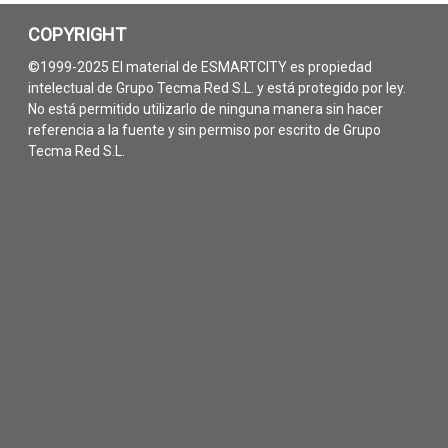
COPYRIGHT
©1999-2025 El material de ESMARTCITY es propiedad
intelectual de Grupo Tecma Red S.L. y está protegido por ley.
No está permitido utilizarlo de ninguna manera sin hacer
referencia a la fuente y sin permiso por escrito de Grupo
Tecma Red S.L.