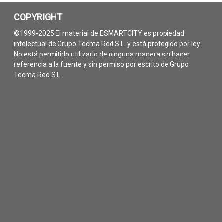
COPYRIGHT
©1999-2025 El material de ESMARTCITY es propiedad
intelectual de Grupo Tecma Red S.L. y está protegido por ley.
No está permitido utilizarlo de ninguna manera sin hacer
referencia a la fuente y sin permiso por escrito de Grupo
Tecma Red S.L.