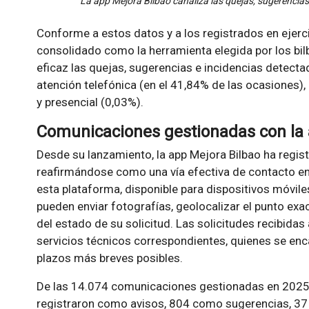
La app Mejora Bilbao canaliza las quejas, sugerencias
Conforme a estos datos y a los registrados en ejerci
consolidado como la herramienta elegida por los bil
eficaz las quejas, sugerencias e incidencias detecta
atención telefónica (en el 41,84% de las ocasiones), 
y presencial (0,03%).
Comunicaciones gestionadas con la 
Desde su lanzamiento, la app Mejora Bilbao ha regi
reafirmándose como una vía efectiva de contacto entr
esta plataforma, disponible para dispositivos móvile
pueden enviar fotografías, geolocalizar el punto exa
del estado de su solicitud. Las solicitudes recibidas
servicios técnicos correspondientes, quienes se enc
plazos más breves posibles.
De las 14.074 comunicaciones gestionadas en 2025 a
registraron como avisos, 804 como sugerencias, 37 q