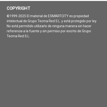
COPYRIGHT
©1999-2025 El material de ESMARTCITY es propiedad
intelectual de Grupo Tecma Red S.L. y está protegido por ley.
No está permitido utilizarlo de ninguna manera sin hacer
referencia a la fuente y sin permiso por escrito de Grupo
Tecma Red S.L.