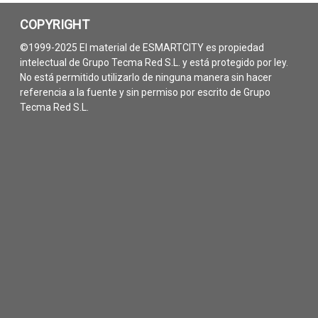
COPYRIGHT
©1999-2025 El material de ESMARTCITY es propiedad
intelectual de Grupo Tecma Red S.L. y está protegido por ley.
No está permitido utilizarlo de ninguna manera sin hacer
referencia a la fuente y sin permiso por escrito de Grupo
Tecma Red S.L.