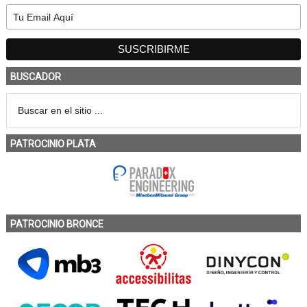
BUSCADOR
PATROCINIO PLATA
PATROCINIO BRONCE