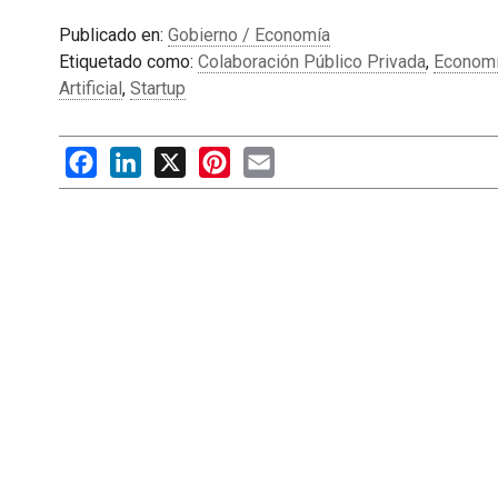
Publicado en:
Gobierno / Economía
Etiquetado como:
Colaboración Público Privada
,
Economí
Artificial
,
Startup
Facebook
LinkedIn
X
Pinterest
Email