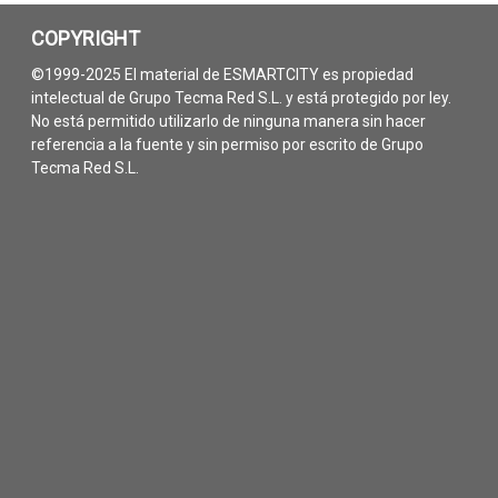
COPYRIGHT
©1999-2025 El material de ESMARTCITY es propiedad
intelectual de Grupo Tecma Red S.L. y está protegido por ley.
No está permitido utilizarlo de ninguna manera sin hacer
referencia a la fuente y sin permiso por escrito de Grupo
Tecma Red S.L.