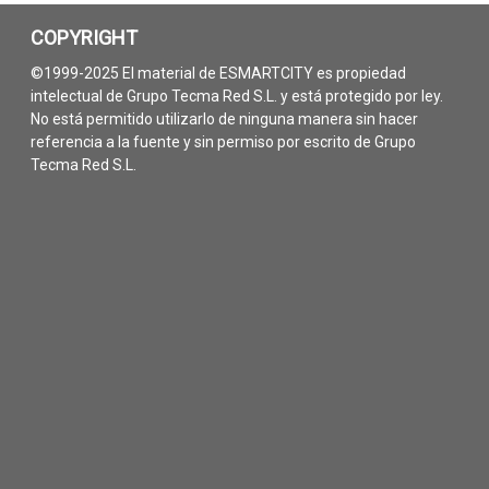
COPYRIGHT
©1999-2025 El material de ESMARTCITY es propiedad
intelectual de Grupo Tecma Red S.L. y está protegido por ley.
No está permitido utilizarlo de ninguna manera sin hacer
referencia a la fuente y sin permiso por escrito de Grupo
Tecma Red S.L.