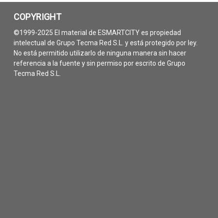
COPYRIGHT
©1999-2025 El material de ESMARTCITY es propiedad
intelectual de Grupo Tecma Red S.L. y está protegido por ley.
No está permitido utilizarlo de ninguna manera sin hacer
referencia a la fuente y sin permiso por escrito de Grupo
Tecma Red S.L.