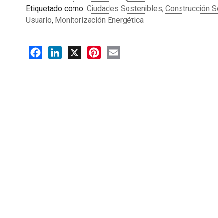
Etiquetado como:
Ciudades Sostenibles
,
Construcción S
Usuario
,
Monitorización Energética
Facebook
LinkedIn
X
Pinterest
Email