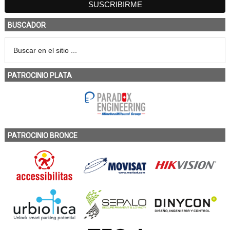
BUSCADOR
PATROCINIO PLATA
PATROCINIO BRONCE