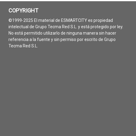
COPYRIGHT
©1999-2025 El material de ESMARTCITY es propiedad
intelectual de Grupo Tecma Red S.L. y está protegido por ley.
No está permitido utilizarlo de ninguna manera sin hacer
referencia a la fuente y sin permiso por escrito de Grupo
Tecma Red S.L.