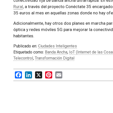
conectividad fija de banda ancha ultrarrápida. En est
Rural
, a través del proyecto Conéctate 35 encargado
35 euros al mes en aquellas zonas donde no hay ofer
Adicionalmente, hay otros dos planes en marcha para 
óptica y redes móviles 5G para mejorar la conectiv
habitantes.
Publicado en:
Ciudades Inteligentes
Etiquetado como:
Banda Ancha
,
IoT (Internet de las Cosa
Telecontrol
,
Transformación Digital
Facebook
LinkedIn
X
Pinterest
Email