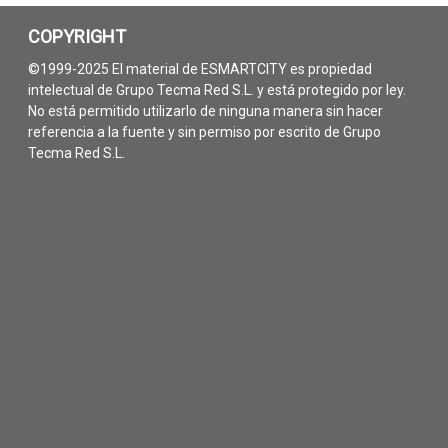
COPYRIGHT
©1999-2025 El material de ESMARTCITY es propiedad
intelectual de Grupo Tecma Red S.L. y está protegido por ley.
No está permitido utilizarlo de ninguna manera sin hacer
referencia a la fuente y sin permiso por escrito de Grupo
Tecma Red S.L.