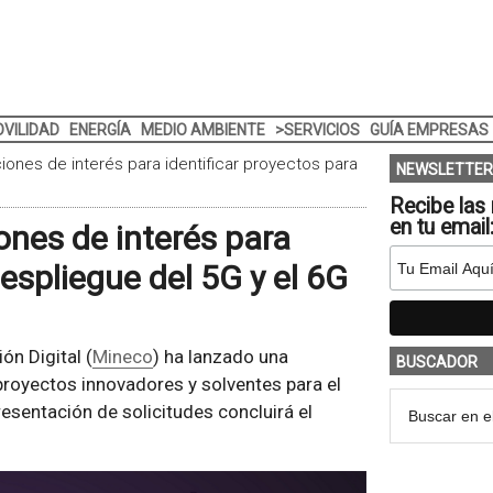
VILIDAD
ENERGÍA
MEDIO AMBIENTE
>SERVICIOS
GUÍA EMPRESAS
ones de interés para identificar proyectos para
NEWSLETTER
Recibe las 
en tu email
nes de interés para
despliegue del 5G y el 6G
n Digital (
Mineco
) ha lanzado una
BUSCADOR
 proyectos innovadores y solventes para el
resentación de solicitudes concluirá el