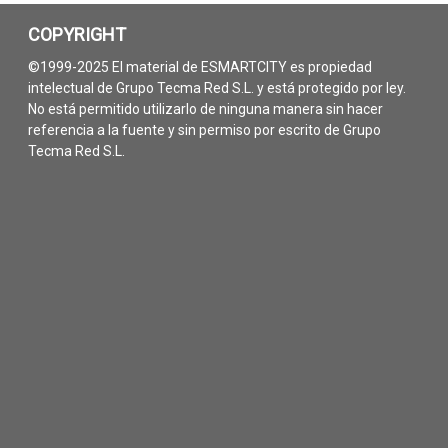
COPYRIGHT
©1999-2025 El material de ESMARTCITY es propiedad
intelectual de Grupo Tecma Red S.L. y está protegido por ley.
No está permitido utilizarlo de ninguna manera sin hacer
referencia a la fuente y sin permiso por escrito de Grupo
Tecma Red S.L.