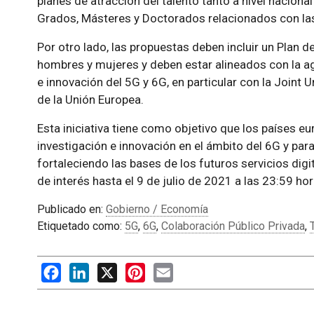
planes de atracción del talento tanto a nivel nacion
Grados, Másteres y Doctorados relacionados con la
Por otro lado, las propuestas deben incluir un Plan d
hombres y mujeres y deben estar alineados con la a
e innovación del 5G y 6G, en particular con la Joint
de la Unión Europea.
Esta iniciativa tiene como objetivo que los países 
investigación e innovación en el ámbito del 6G y pa
fortaleciendo las bases de los futuros servicios dig
de interés hasta el 9 de julio de 2021 a las 23:59 ho
Publicado en:
Gobierno / Economía
Etiquetado como:
5G
,
6G
,
Colaboración Público Privada
,
Facebook
LinkedIn
X
Pinterest
Email