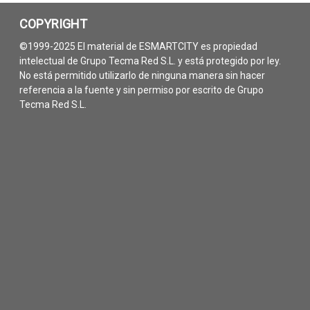
COPYRIGHT
©1999-2025 El material de ESMARTCITY es propiedad
intelectual de Grupo Tecma Red S.L. y está protegido por ley.
No está permitido utilizarlo de ninguna manera sin hacer
referencia a la fuente y sin permiso por escrito de Grupo
Tecma Red S.L.