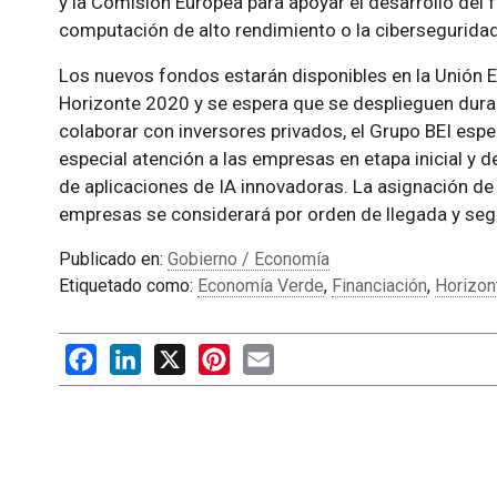
y la Comisión Europea para apoyar el desarrollo del 
computación de alto rendimiento o la ciberseguridad,
Los nuevos fondos estarán disponibles en la Unión 
Horizonte 2020 y se espera que se desplieguen dura
colaborar con inversores privados, el Grupo BEI esp
especial atención a las empresas en etapa inicial y d
de aplicaciones de IA innovadoras. La asignación de
empresas se considerará por orden de llegada y segú
Publicado en:
Gobierno / Economía
Etiquetado como:
Economía Verde
,
Financiación
,
Horizon
Facebook
LinkedIn
X
Pinterest
Email