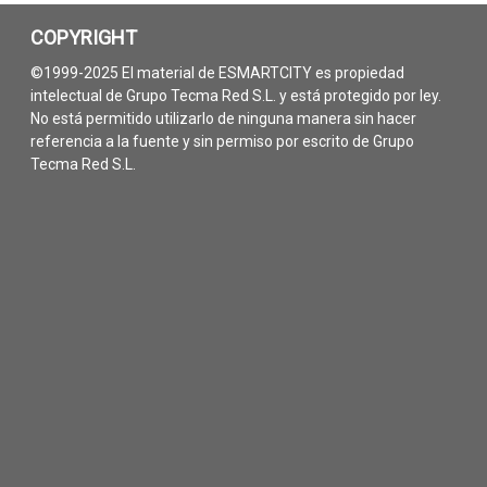
COPYRIGHT
©1999-2025 El material de ESMARTCITY es propiedad
intelectual de Grupo Tecma Red S.L. y está protegido por ley.
No está permitido utilizarlo de ninguna manera sin hacer
referencia a la fuente y sin permiso por escrito de Grupo
Tecma Red S.L.