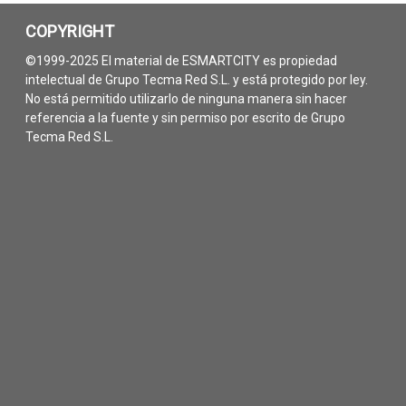
COPYRIGHT
©1999-2025 El material de ESMARTCITY es propiedad
intelectual de Grupo Tecma Red S.L. y está protegido por ley.
No está permitido utilizarlo de ninguna manera sin hacer
referencia a la fuente y sin permiso por escrito de Grupo
Tecma Red S.L.