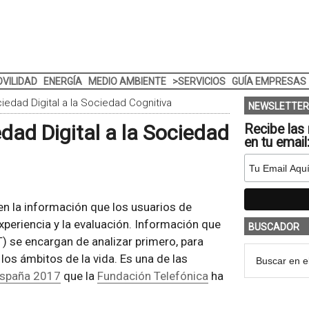
VILIDAD
ENERGÍA
MEDIO AMBIENTE
>SERVICIOS
GUÍA EMPRESAS
iedad Digital a la Sociedad Cognitiva
NEWSLETTER
edad Digital a la Sociedad
Recibe las 
en tu email
n la información que los usuarios de
xperiencia y la evaluación. Información que
BUSCADOR
IoT) se encargan de analizar primero, para
os ámbitos de la vida. Es una de las
 España 2017
que la
Fundación Telefónica
ha