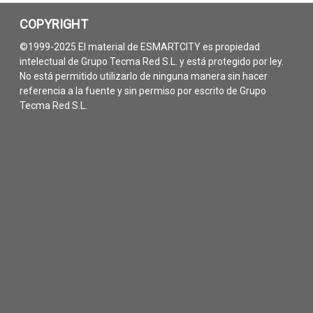
COPYRIGHT
©1999-2025 El material de ESMARTCITY es propiedad
intelectual de Grupo Tecma Red S.L. y está protegido por ley.
No está permitido utilizarlo de ninguna manera sin hacer
referencia a la fuente y sin permiso por escrito de Grupo
Tecma Red S.L.