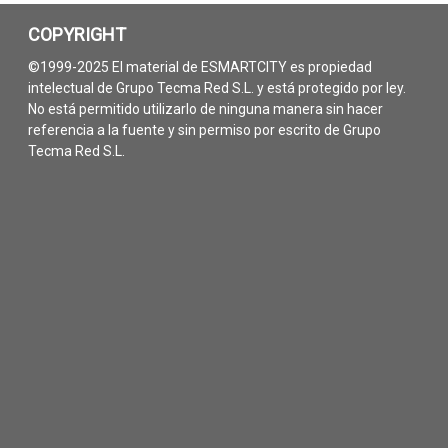
COPYRIGHT
©1999-2025 El material de ESMARTCITY es propiedad
intelectual de Grupo Tecma Red S.L. y está protegido por ley.
No está permitido utilizarlo de ninguna manera sin hacer
referencia a la fuente y sin permiso por escrito de Grupo
Tecma Red S.L.