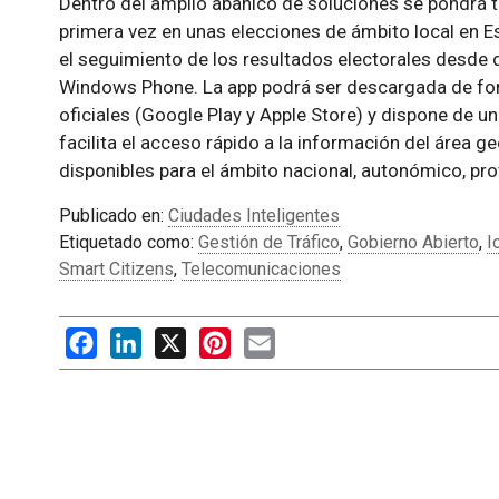
Dentro del amplio abanico de soluciones se pondrá t
primera vez en unas elecciones de ámbito local en E
el seguimiento de los resultados electorales desde d
Windows Phone. La app podrá ser descargada de for
oficiales (Google Play y Apple Store) y dispone de u
facilita el acceso rápido a la información del área 
disponibles para el ámbito nacional, autonómico, provi
Publicado en:
Ciudades Inteligentes
Etiquetado como:
Gestión de Tráfico
,
Gobierno Abierto
,
I
Smart Citizens
,
Telecomunicaciones
Facebook
LinkedIn
X
Pinterest
Email