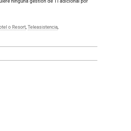
uiere ninguna gestión de TI adicional por
otel o Resort
,
Teleasistencia
,