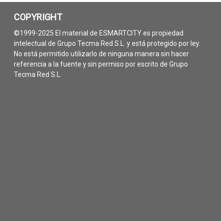
COPYRIGHT
©1999-2025 El material de ESMARTCITY es propiedad
intelectual de Grupo Tecma Red S.L. y está protegido por ley.
No está permitido utilizarlo de ninguna manera sin hacer
referencia a la fuente y sin permiso por escrito de Grupo
Tecma Red S.L.