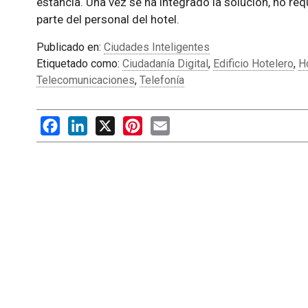
estancia. Una vez se ha integrado la solución, no req
parte del personal del hotel.
Publicado en:
Ciudades Inteligentes
Etiquetado como:
Ciudadanía Digital
,
Edificio Hotelero
,
H
Telecomunicaciones
,
Telefonía
Facebook
LinkedIn
X
Pinterest
Email