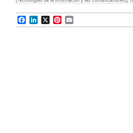
(Tecnologías de la Información y las Comunicaciones)
,
T
Facebook
LinkedIn
X
Pinterest
Email