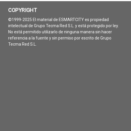
COPYRIGHT
©1999-2025 El material de ESMARTCITY es propiedad
intelectual de Grupo Tecma Red S.L. y está protegido por ley.
No está permitido utilizarlo de ninguna manera sin hacer
referencia a la fuente y sin permiso por escrito de Grupo
Tecma Red S.L.