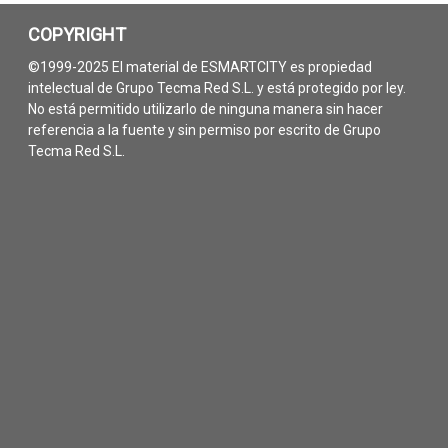
COPYRIGHT
©1999-2025 El material de ESMARTCITY es propiedad
intelectual de Grupo Tecma Red S.L. y está protegido por ley.
No está permitido utilizarlo de ninguna manera sin hacer
referencia a la fuente y sin permiso por escrito de Grupo
Tecma Red S.L.