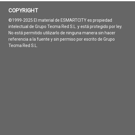
COPYRIGHT
©1999-2025 El material de ESMARTCITY es propiedad
intelectual de Grupo Tecma Red S.L. y está protegido por ley.
No está permitido utilizarlo de ninguna manera sin hacer
referencia a la fuente y sin permiso por escrito de Grupo
Tecma Red S.L.