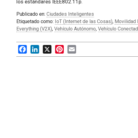
los estándares IEEE802.11p.
Publicado en:
Ciudades Inteligentes
Etiquetado como:
IoT (Internet de las Cosas)
,
Movilidad 
Everything (V2X)
,
Vehículo Autónomo
,
Vehículo Conecta
Facebook
LinkedIn
X
Pinterest
Email