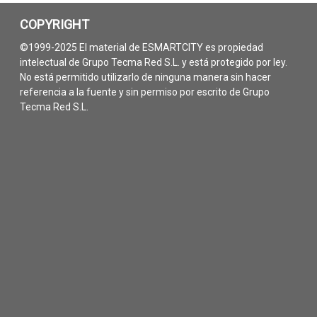
COPYRIGHT
©1999-2025 El material de ESMARTCITY es propiedad
intelectual de Grupo Tecma Red S.L. y está protegido por ley.
No está permitido utilizarlo de ninguna manera sin hacer
referencia a la fuente y sin permiso por escrito de Grupo
Tecma Red S.L.